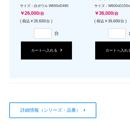
サイズ：白ボウル W600xD480
サイズ：W600xD150x
￥26,000
￥36,000
/台
/台
( 税込￥28,600/台 )
( 税込￥39,600/台 )
台
カートへ入れる
カートへ入れ
詳細情報（シリーズ・品番）