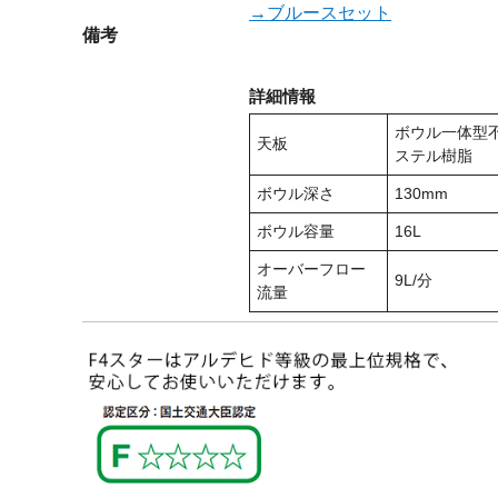
→ブルースセット
備考
詳細情報
ボウル一体型
天板
ステル樹脂
ボウル深さ
130mm
ボウル容量
16L
オーバーフロー
9L/分
流量