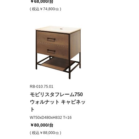
￥68,000
/台
( 税込
￥74,800
)
/台
RB-010.75.01
モビリスタフレーム750
ウォルナット キャビネッ
ト
W750xD480xH832 T=16
￥80,000
/台
( 税込
￥88,000
)
/台