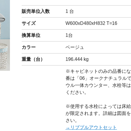
閉じる
販売単位入数
1 台
サイズ
W600xD480xH832 T=16
換算単位
1台
カラー
ベージュ
重量（
台
）
196.444
kg
※キャビネットのみの品番にな
番は「06」オークナチュラル
ウル一体カウンター、水栓等は
ください。
※使用する水栓によっては床給
が限定されます。詳細は図面を
さい。
→リブプルアウトセット