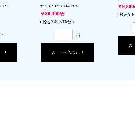
H750
サイズ：161xH140mm
￥9,800
￥36,900
/台
( 税込￥10
( 税込￥40,590/台 )
台
台
カ
る
カートへ入れる