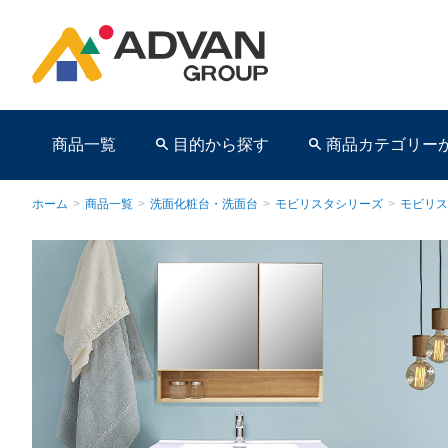
商品一覧
目的から探す
商品カテゴリー
ホーム
>
商品一覧
>
洗面化粧台・洗面台
>
モビリスタシリーズ
>
モビリス
商品ページ