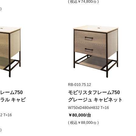
( 税込
￥74,800
)
/台
)
RB-010.75.12
レーム750
モビリスタフレーム750
ラル キャビ
グレージュ キャビネット
W750xD480xH832 T=16
￥80,000
/台
2 T=16
( 税込
￥88,000
)
/台
)