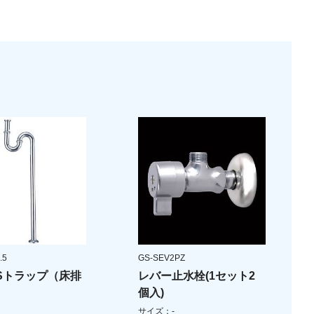
.5
GS-SEV2PZ
Sトラップ（床排
レバー止水栓(1セット2
個入)
サイズ：-