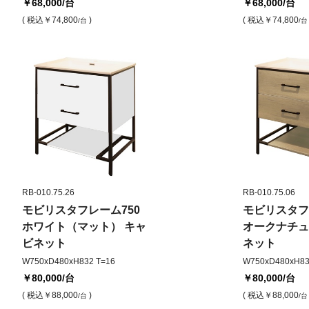
￥68,000
/台
￥68,000
/台
( 税込
￥74,800
)
( 税込
￥74,800
/台
/台
RB-010.75.26
RB-010.75.06
モビリスタフレーム750
モビリスタフ
ホワイト（マット） キャ
オークナチュ
ビネット
ネット
W750xD480xH832 T=16
W750xD480xH83
￥80,000
/台
￥80,000
/台
( 税込
￥88,000
)
( 税込
￥88,000
/台
/台