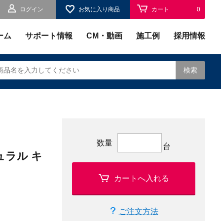
ログイン
お気に入り商品
カート
0
お気に入り
0
ーム
サポート情報
CM・動画
施工例
採用情報
検索
されます。
数量
台
ュラル キ
カートへ入れる
ご注文方法