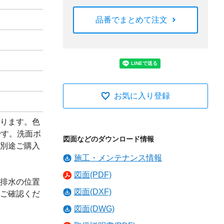
品番でまとめて注文
お気に入り登録
ります。色
です。洗面ボ
図面などのダウンロード情報
別途ご購入
施工・メンテナンス情報
図面(PDF)
排水の位置
図面(DXF)
ご確認くだ
図面(DWG)