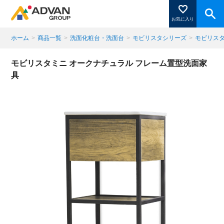
お気に入り
ホーム
>
商品一覧
>
洗面化粧台・洗面台
>
モビリスタシリーズ
>
モビリス
商品ページにある「お気に入り登録」を押すと登録した
モビリスタミニ オークナチュラル フレーム置型洗面家
商品がここに表示されます。
具
閉じる