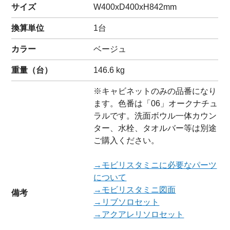
サイズ
W400xD400xH842mm
換算単位
1台
カラー
ベージュ
重量（
台
）
146.6
kg
※キャビネットのみの品番になり
ます。色番は「06」オークナチュ
ラルです。洗面ボウル一体カウン
ター、水栓、タオルバー等は別途
ご購入ください。
→モビリスタミニに必要なパーツ
について
→モビリスタミニ図面
備考
→リブソロセット
→アクアレリソロセット