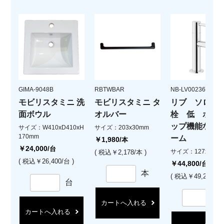
GIMA-9048B
RBTWBAR
NB-LV00236.CR
モビリスタミニ 洗
モビリスタミニ タ
リブ ソロ 単
面ボウル
オルバー
栓 低 ポッ
ップ機能なし 
サイズ：W410xD410xH
サイズ：203x30mm
170mm
ーム
￥1,980
/本
￥24,000
/台
サイズ：127xH158
( 税込￥2,178/本 )
( 税込￥26,400/台 )
￥44,800
/台
本
( 税込￥49,280/台 
台
カートへ入れる
カートへ入れる