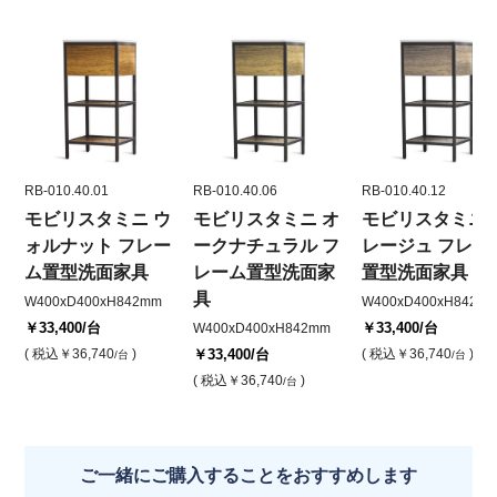
RB-010.40.01
RB-010.40.06
RB-010.40.12
モビリスタミニ ウ
モビリスタミニ オ
モビリスタミニ 
ォルナット フレー
ークナチュラル フ
レージュ フレー
ム置型洗面家具
レーム置型洗面家
置型洗面家具
具
W400xD400xH842mm
W400xD400xH842
￥33,400
/台
￥33,400
/台
W400xD400xH842mm
( 税込
￥36,740
)
￥33,400
/台
( 税込
￥36,740
)
/台
/台
( 税込
￥36,740
)
/台
ご一緒にご購入することをおすすめします