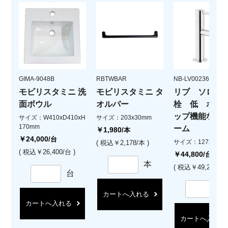
GIMA-9048B
RBTWBAR
NB-LV00236.CR
モビリスタミニ 洗
モビリスタミニ タ
リブ ソロ 単
面ボウル
オルバー
栓 低 ポッ
ップ機能なし 
サイズ：W410xD410xH
サイズ：203x30mm
170mm
ーム
￥1,980
/本
￥24,000
/台
サイズ：127xH158
( 税込￥2,178/本 )
( 税込￥26,400/台 )
￥44,800
/台
本
( 税込￥49,280/台 
台
カートへ入れる
カートへ入れる
カートへ入れる