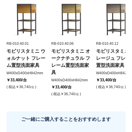
RB-010.40.01
RB-010.40.06
RB-010.40.12
モビリスタミニ ウ
モビリスタミニ オ
モビリスタミニ 
ォルナット フレー
ークナチュラル フ
レージュ フレー
ム置型洗面家具
レーム置型洗面家
置型洗面家具
具
W400xD400xH842mm
W400xD400xH842
￥33,400
/台
￥33,400
/台
W400xD400xH842mm
( 税込
￥36,740
)
￥33,400
/台
( 税込
￥36,740
)
/台
/台
( 税込
￥36,740
)
/台
ご一緒にご購入することをおすすめします