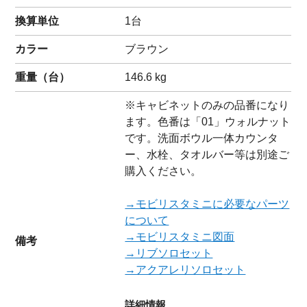
換算単位
1台
カラー
ブラウン
重量（
台
）
146.6
kg
※キャビネットのみの品番になり
ます。色番は「01」ウォルナット
です。洗面ボウル一体カウンタ
ー、水栓、タオルバー等は別途ご
購入ください。
→モビリスタミニに必要なパーツ
について
→モビリスタミニ図面
備考
→リブソロセット
→アクアレリソロセット
詳細情報