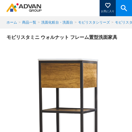
お気に入り
ホーム
>
商品一覧
>
洗面化粧台・洗面台
>
モビリスタシリーズ
>
モビリス
商品ページにある「お気に入り登録」を押すと登録した
モビリスタミニ ウォルナット フレーム置型洗面家具
商品がここに表示されます。
閉じる