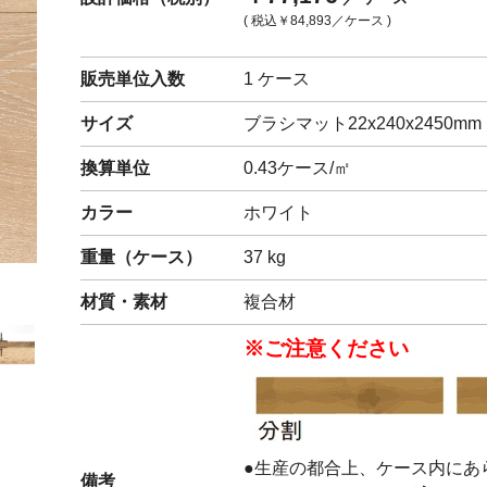
( 税込
￥84,893
／ケース )
閉じる
販売単位入数
1 ケース
サイズ
ブラシマット22x240x2450mm
換算単位
0.43ケース/㎡
カラー
ホワイト
重量（
ケース
）
37
kg
材質・素材
複合材
※ご注意ください
●生産の都合上、ケース内にあ
備考