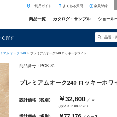
ご利用ガイド
よくある質問
会員登録
商品一覧
カタログ・サンプル
ショール
から探す
ミアム オーク 240
>
プレミアムオーク240 ロッキーホワイト
商品番号：POK-31
にある「お気に入り登録」を押すと登録した商品がここに表示
プレミアムオーク240 ロッキーホワ
￥32,800
設計価格（税別）
／ ㎡
( 税込
￥36,080
／㎡ )
￥77,176
設計価格（税別）
／ ケース