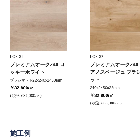
POK-31
POK-32
プレミアムオーク240 ロ
プレミアムオーク240
ッキーホワイト
アノスベージュ ブラ
ット
ブラシマット22x240x2450mm
￥32,800
/㎡
240x2450x22mm
￥32,800
/㎡
( 税込
￥36,080
)
/㎡
( 税込
￥36,080
)
/㎡
施工例