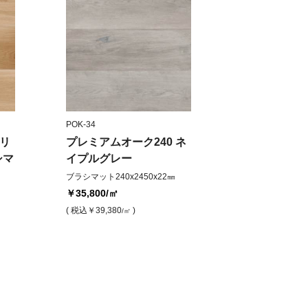
POK-34
 リ
プレミアムオーク240 ネ
シマ
イプルグレー
ブラシマット240x2450x22㎜
￥35,800
/㎡
( 税込
￥39,380
)
/㎡