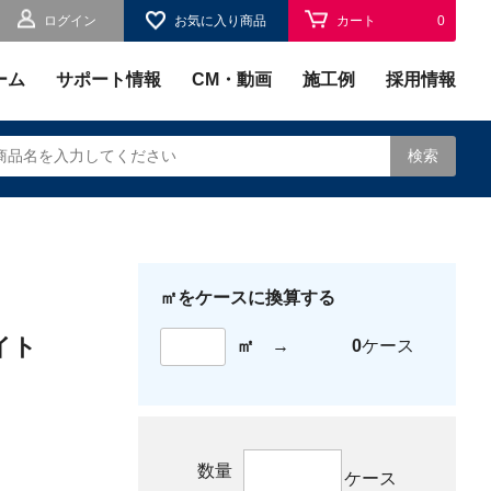
ログイン
お気に入り商品
カート
0
お気に入り
0
ーム
サポート情報
CM・動画
施工例
採用情報
検索
㎡をケースに換算する
されます。
イト
㎡
→
0
ケース
数量
ケース