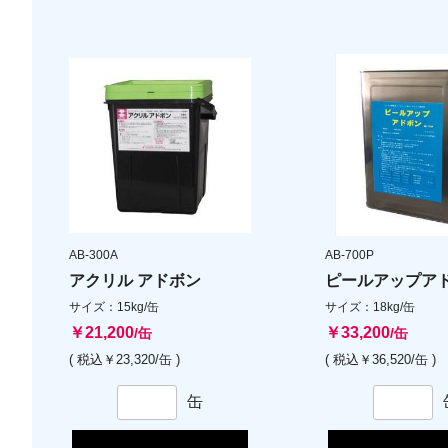
AB-300A
AB-700P
アクリル アドボン
ピールアップア
サイズ：15kg/缶
サイズ：18kg/缶
￥21,200
￥33,200
/缶
/缶
( 税込￥23,320/缶 )
( 税込￥36,520/缶 )
缶