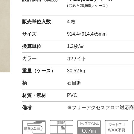
( 税込
￥28,965
／ケース )
閉じる
販売単位入数
4 枚
サイズ
914.4×914.4x5mm
換算単位
1.2枚/㎡
カラー
ホワイト
重量（
ケース
）
30.52
kg
柄
石目調
材質・素材
PVC
備考
※フリーアクセスフロア対応商