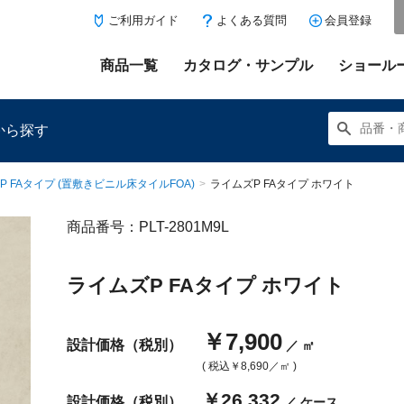
ご利用ガイド
よくある質問
会員登録
商品一覧
カタログ・サンプル
ショール
から探す
P FAタイプ (置敷きビニル床タイルFOA)
>
ライムズP FAタイプ ホワイト
商品番号：PLT-2801M9L
にある「お気に入り登録」を押すと登録した商品がここに表示
ライムズP FAタイプ ホワイト
￥7,900
設計価格（税別）
／ ㎡
( 税込
￥8,690
／㎡ )
￥26,332
設計価格（税別）
／ ケース