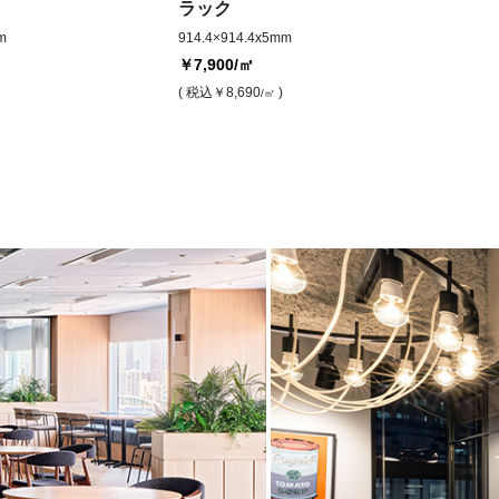
ラック
m
914.4×914.4x5mm
￥7,900
/㎡
( 税込
￥8,690
)
/㎡