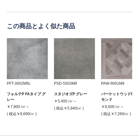
この商品とよく似た商品
PFT-3002M9L
PSD-5503M9
PAW-9001M9
フォルテP FAタイプ グ
スタジオズP グレー
パーケットウッドP ア
レー
モンド
￥5,400 /㎡～
￥7,900 /㎡～
￥6,600 /㎡～
( 税込￥5,940
/㎡ )
( 税込￥8,690
/㎡ )
( 税込￥7,260
/㎡ )