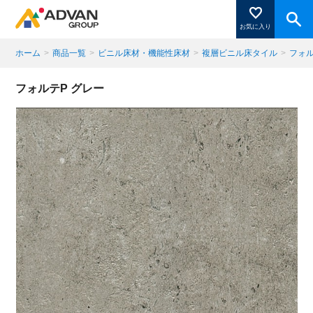
お気に入り
ホーム
>
商品一覧
>
ビニル床材・機能性床材
>
複層ビニル床タイル
>
フォル
商品ページにある「お気に入り登録」を押すと登録した
フォルテP グレー
商品がここに表示されます。
閉じる