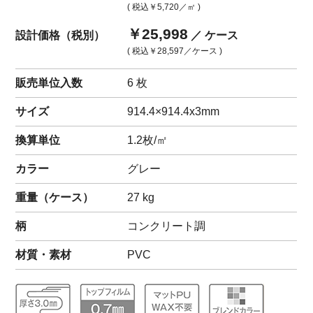
( 税込
￥5,720
／㎡ )
￥25,998
設計価格（税別）
／ ケース
( 税込
￥28,597
／ケース )
販売単位入数
6 枚
サイズ
914.4×914.4x3mm
換算単位
1.2枚/㎡
カラー
グレー
重量（
ケース
）
27
kg
柄
コンクリート調
材質・素材
PVC