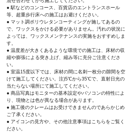
混ぜ合わせてから施工してください。
● 駅などのコンコース、百貨店のエントランスホール
等、超重歩行床への施工はお避けください。
● マット調ポリウレタンコーティングが施してあるの
で、ワックスをかける必要がありません。汚れの状況に
よっては、ワックスメンテナンスの実施をおすすめしま
す。
● 温度差が大きくあるような環境での施工は、床材の収
縮や膨張による突き上げ、縮み等に充分ご注意くださ
い。
● 室温15度以下では、床材の間に名刺一枚分の隙間を空
けて施工してください。注)5℃から35℃で、直射日光の
当たらない場所にて施工してください。
● 商品写真はモニターの基本設定やパソコンの特性によ
り、現物とは色が異なる場合があります。
● 施工後のクレームはお受けできませんのであらかじめ
ご了承ください。
● アイコンの見方や、その他注意事項は
こちら
をご覧く
ださい。