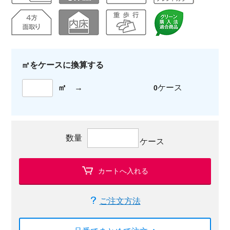
㎡をケースに換算する
㎡
→
ケース
0
数量
ケース
カートへ入れる
ご注文方法