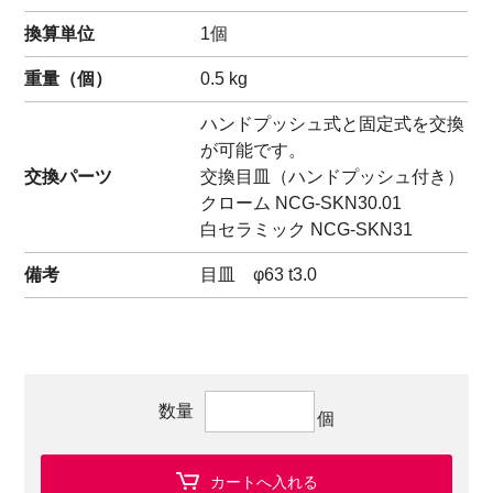
換算単位
1個
重量（
個
）
0.5
kg
ハンドプッシュ式と固定式を交換
が可能です。
交換パーツ
交換目皿（ハンドプッシュ付き）
クローム NCG-SKN30.01
白セラミック NCG-SKN31
備考
目皿 φ63 t3.0
数量
個
カートへ入れる