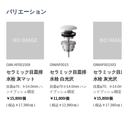
バリエーション
GIW-AF001509
GIWAF0015
GIWAF001503
セラミック目皿排
セラミック目皿排
セラミック目皿
水栓 灰マット
水栓 白光沢
水栓 灰光沢
目皿φ70、t=14.0mm ハ
目皿φ70 t=14.0mm ハン
目皿φ70、t=14.0mm 
ンドプッシュ/固定
ドプッシュ/固定
ンドプッシュ/固定
￥15,800
/個
￥11,800
/個
￥15,800
/個
( 税込
￥17,380
)
( 税込
￥12,980
)
( 税込
￥17,380
)
/個
/個
/個