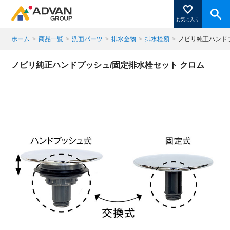
お気に入り
ホーム
>
商品一覧
>
洗面パーツ
>
排水金物
>
排水栓類
>
ノビリ純正ハンド
商品ページにある「お気に入り登録」を押すと登録した
ノビリ純正ハンドプッシュ/固定排水栓セット クロム
商品がここに表示されます。
閉じる