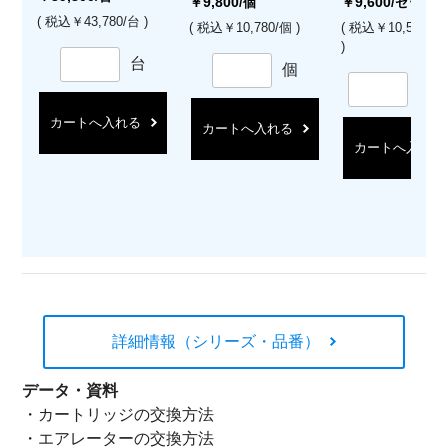
￥9,800
￥9,600
/個
/セット
( 税込￥43,780/台 )
( 税込￥10,780/個 )
( 税込￥10,560/
)
台
個
セ
カートへ入れる
カートへ入れる
カートへ入れる
詳細情報（シリーズ・品番）
データ・資料
・
カートリッジの交換方法
・
エアレーターの交換方法