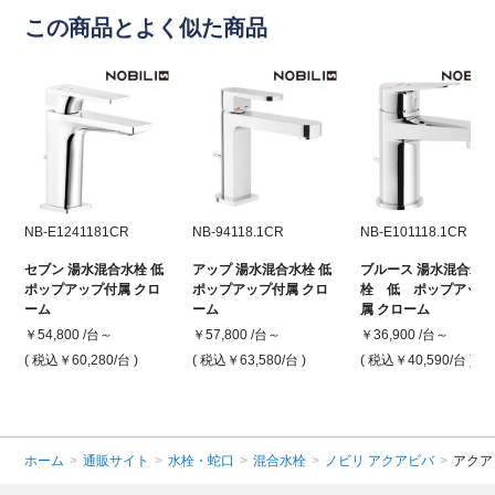
この商品とよく似た商品
NB-E1241181CR
NB-94118.1CR
NB-E101118.1CR
セブン 湯水混合水栓 低
アップ 湯水混合水栓 低
ブルース 湯水混合水
ポップアップ付属 クロ
ポップアップ付属 クロ
栓 低 ポップアップ
ーム
ーム
属 クローム
￥54,800 /台～
￥57,800 /台～
￥36,900 /台～
( 税込￥60,280
/台 )
( 税込￥63,580
/台 )
( 税込￥40,590
/台 )
ホーム
>
通販サイト
>
水栓・蛇口
>
混合水栓
>
ノビリ アクアビバ
>
アクア