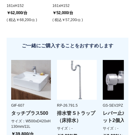
161xH152
161xH152
￥62,000
/台
￥52,000
/台
( 税込
￥68,200
)
( 税込
￥57,200
)
/台
/台
ご一緒にご購入することをおすすめします
GIF-607
RP-26.791.5
GS-SEV2PZ
タッチプラス500
排水管 Sトラップ
レバー止水栓(
（床排水）
ット2個入)
サイズ：W500xD420xH
130mm/11L
サイズ：-
サイズ：-
￥39,800
/台