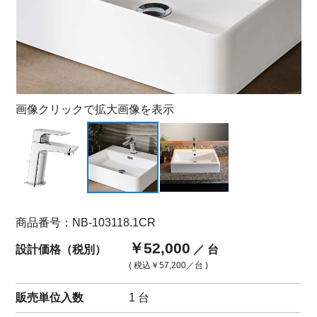
画像クリックで拡大画像を表示
商品番号：NB-103118.1CR
￥52,000
設計価格（税別）
／ 台
( 税込
￥57,200
／台 )
販売単位入数
1 台