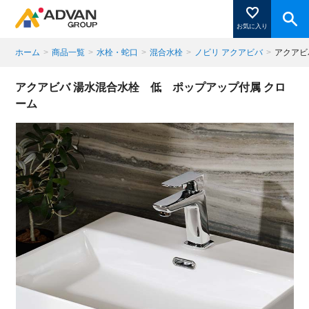
お気に入り
ホーム
>
商品一覧
>
水栓・蛇口
>
混合水栓
>
ノビリ アクアビバ
>
アクアビ
商品ページにある「お気に入り登録」を押すと登録した
アクアビバ 湯水混合水栓 低 ポップアップ付属 クロ
商品がここに表示されます。
ーム
閉じる