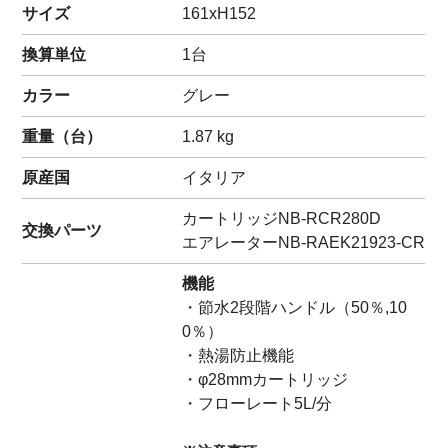
サイズ
161xH152
換算単位
1台
カラー
グレー
重量（
台
）
1.87
kg
原産国
イタリア
カートリッジ
NB-RCR280D
交換パーツ
エアレーター
NB-RAEK21923-CR
機能
・節水2段階ハンドル（50％,10
0％）
・熱湯防止機能
・φ28mmカートリッジ
・フローレート5L/分