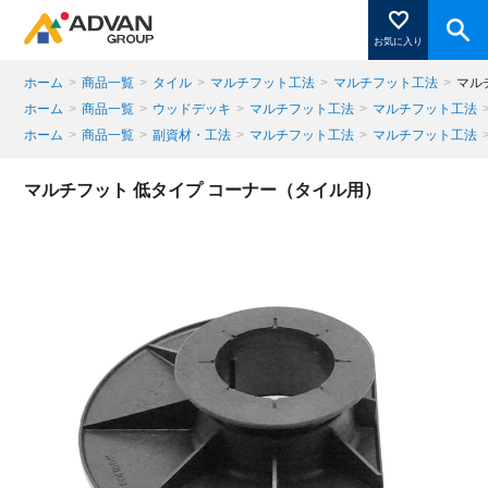
お気に入り
ホーム
>
商品一覧
>
タイル
>
マルチフット工法
>
マルチフット工法
>
マル
ホーム
>
商品一覧
>
ウッドデッキ
>
マルチフット工法
>
マルチフット工法
ホーム
>
商品一覧
>
副資材・工法
>
マルチフット工法
>
マルチフット工法
商品ページにある「お気に入り登録」を押すと登録した
商品がここに表示されます。
マルチフット 低タイプ コーナー（タイル用）
閉じる