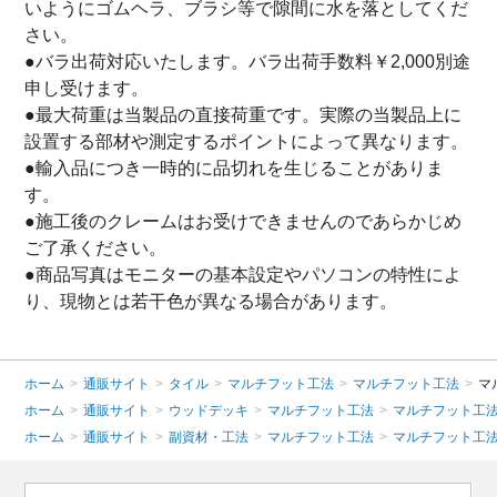
いようにゴムヘラ、ブラシ等で隙間に水を落としてくだ
さい。
●バラ出荷対応いたします。バラ出荷手数料￥2,000別途
申し受けます。
●最大荷重は当製品の直接荷重です。実際の当製品上に
設置する部材や測定するポイントによって異なります。
●輸入品につき一時的に品切れを生じることがありま
す。
●施工後のクレームはお受けできませんのであらかじめ
ご了承ください。
●商品写真はモニターの基本設定やパソコンの特性によ
り、現物とは若干色が異なる場合があります。
ホーム
>
通販サイト
>
タイル
>
マルチフット工法
>
マルチフット工法
>
マ
ホーム
>
通販サイト
>
ウッドデッキ
>
マルチフット工法
>
マルチフット工
ホーム
>
通販サイト
>
副資材・工法
>
マルチフット工法
>
マルチフット工