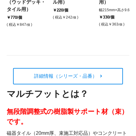
（ウッドデッキ・
ル用）
用）
タイル用）
￥220
/個
幅215mm×高さ9.6mm
￥330
/個
￥770
/個
( 税込
￥242
)
/個
( 税込
￥363
)
( 税込
￥847
)
/個
/個
詳細情報（シリーズ・品番）
マルチフットとは？
無段階調整式の樹脂製サポート材（束）
です。
磁器タイル（20mm厚、束施工対応品）やコンクリート