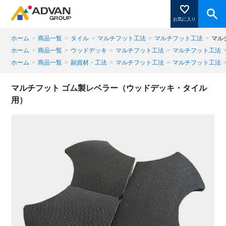
お気に入り
ホーム
>
商品一覧
>
タイル
>
マルチフット工法
>
マルチフット工法
>
マル
ホーム
>
商品一覧
>
ウッドデッキ
>
マルチフット工法
>
マルチフット工法
ホーム
>
商品一覧
>
副資材・工法
>
マルチフット工法
>
マルチフット工法
商品ページにある「お気に入り登録」を押すと登録した
商品がここに表示されます。
マルチフット ゴム製レベラー（ウッドデッキ・タイル
用）
閉じる