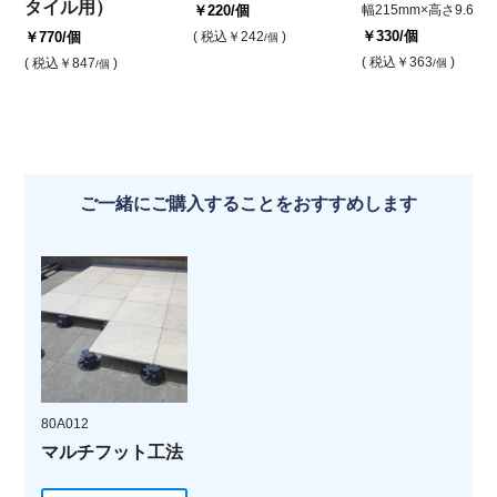
タイル用）
￥220
/個
幅215mm×高さ9.6mm
￥330
/個
￥770
/個
( 税込
￥242
)
/個
( 税込
￥363
)
( 税込
￥847
)
/個
/個
ご一緒にご購入することをおすすめします
80A012
マルチフット工法