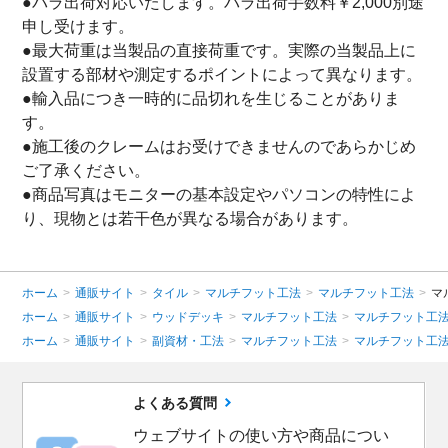
●バラ出荷対応いたします。バラ出荷手数料￥2,000別途
申し受けます。
●最大荷重は当製品の直接荷重です。実際の当製品上に
設置する部材や測定するポイントによって異なります。
●輸入品につき一時的に品切れを生じることがありま
す。
●施工後のクレームはお受けできませんのであらかじめ
ご了承ください。
●商品写真はモニターの基本設定やパソコンの特性によ
り、現物とは若干色が異なる場合があります。
ホーム
>
通販サイト
>
タイル
>
マルチフット工法
>
マルチフット工法
>
マ
ホーム
>
通販サイト
>
ウッドデッキ
>
マルチフット工法
>
マルチフット工
ホーム
>
通販サイト
>
副資材・工法
>
マルチフット工法
>
マルチフット工
よくある質問
ウェブサイトの使い方や商品につい