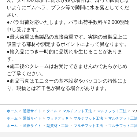
ん。タイルの表面に雨水が残る場合は、滑って転倒しな
いようにゴムヘラ、ブラシ等で隙間に水を落としてくだ
さい。
●バラ出荷対応いたします。バラ出荷手数料￥2,000別途
申し受けます。
●最大荷重は当製品の直接荷重です。実際の当製品上に
設置する部材や測定するポイントによって異なります。
●輸入品につき一時的に品切れを生じることがありま
す。
●施工後のクレームはお受けできませんのであらかじめ
ご了承ください。
●商品写真はモニターの基本設定やパソコンの特性によ
り、現物とは若干色が異なる場合があります。
ホーム
>
通販サイト
>
タイル
>
マルチフット工法
>
マルチフット工法
>
マ
ホーム
>
通販サイト
>
ウッドデッキ
>
マルチフット工法
>
マルチフット工
ホーム
>
通販サイト
>
副資材・工法
>
マルチフット工法
>
マルチフット工