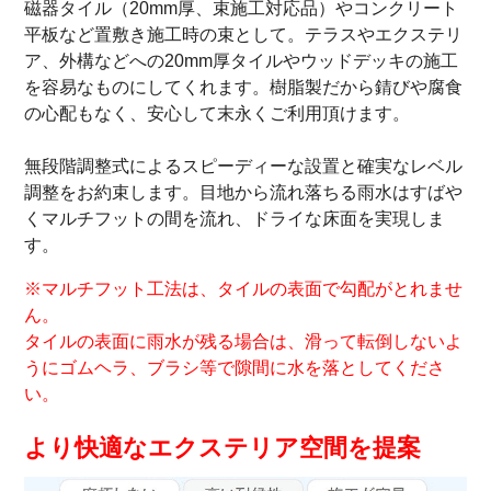
磁器タイル（20mm厚、束施工対応品）やコンクリート
平板など置敷き施工時の束として。テラスやエクステリ
ア、外構などへの20mm厚タイルやウッドデッキの施工
を容易なものにしてくれます。樹脂製だから錆びや腐食
の心配もなく、安心して末永くご利用頂けます。
無段階調整式によるスピーディーな設置と確実なレベル
調整をお約束します。目地から流れ落ちる雨水はすばや
くマルチフットの間を流れ、ドライな床面を実現しま
す。
※マルチフット工法は、タイルの表面で勾配がとれませ
ん。
タイルの表面に雨水が残る場合は、滑って転倒しないよ
うにゴムヘラ、ブラシ等で隙間に水を落としてくださ
い。
より快適なエクステリア空間を提案