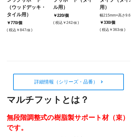
（ウッドデッキ・
ル用）
用）
タイル用）
￥220
/個
幅215mm×高さ9.6mm
￥330
/個
￥770
/個
( 税込
￥242
)
/個
( 税込
￥363
)
( 税込
￥847
)
/個
/個
詳細情報（シリーズ・品番）
マルチフットとは？
無段階調整式の樹脂製サポート材（束）
です。