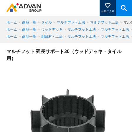
お気に入り
ホーム
>
商品一覧
>
タイル
>
マルチフット工法
>
マルチフット工法
>
マル
ホーム
>
商品一覧
>
ウッドデッキ
>
マルチフット工法
>
マルチフット工法
ホーム
>
商品一覧
>
副資材・工法
>
マルチフット工法
>
マルチフット工法
商品ページにある「お気に入り登録」を押すと登録した
商品がここに表示されます。
マルチフット 延長サポート30（ウッドデッキ・タイル
用）
閉じる