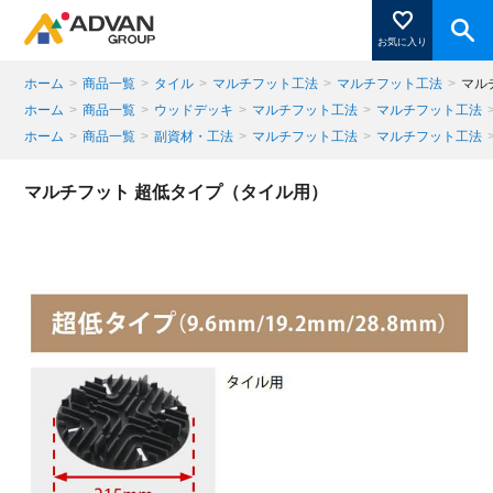
お気に入り
ホーム
>
商品一覧
>
タイル
>
マルチフット工法
>
マルチフット工法
>
マル
ホーム
>
商品一覧
>
ウッドデッキ
>
マルチフット工法
>
マルチフット工法
ホーム
>
商品一覧
>
副資材・工法
>
マルチフット工法
>
マルチフット工法
商品ページにある「お気に入り登録」を押すと登録した
商品がここに表示されます。
マルチフット 超低タイプ（タイル用）
閉じる