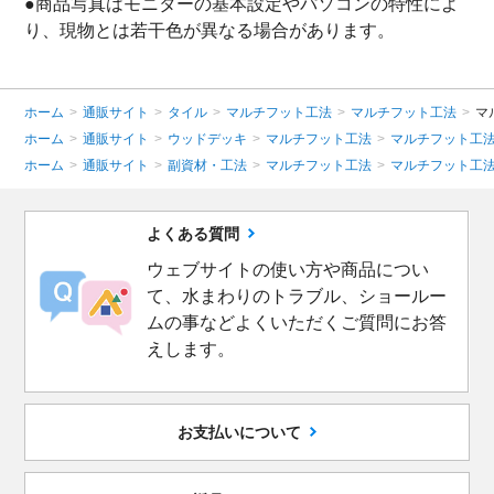
●商品写真はモニターの基本設定やパソコンの特性によ
り、現物とは若干色が異なる場合があります。
ホーム
>
通販サイト
>
タイル
>
マルチフット工法
>
マルチフット工法
>
マ
ホーム
>
通販サイト
>
ウッドデッキ
>
マルチフット工法
>
マルチフット工
ホーム
>
通販サイト
>
副資材・工法
>
マルチフット工法
>
マルチフット工
よくある質問
ウェブサイトの使い方や商品につい
て、水まわりのトラブル、ショールー
ムの事などよくいただくご質問にお答
えします。
お支払いについて