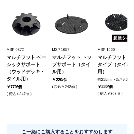
MSP-0372
MSP-1657
MSP-1666
マルチフット ベー
マルチフット トッ
マルチフット 超
シックサポート
プサポート（タイ
タイプ（タイル
（ウッドデッキ・
ル用）
用）
タイル用）
￥220
/個
幅215mm×高さ9.6mm
￥330
/個
￥770
/個
( 税込
￥242
)
/個
( 税込
￥363
)
( 税込
￥847
)
/個
/個
ご一緒にご購入することをおすすめします