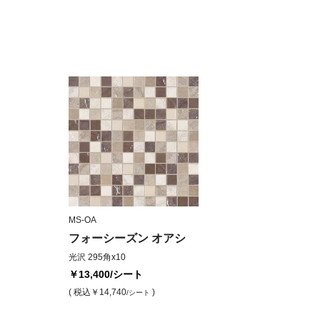
MS-OA
フォーシーズン オアシ
光沢 295角x10
￥13,400
/シート
( 税込
￥14,740
)
/シート