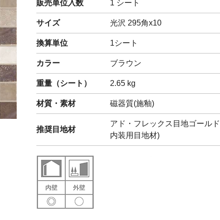
販売単位入数
1 シート
閉じる
サイズ
光沢 295角x10
換算単位
1シート
カラー
ブラウン
重量（
シート
）
2.65
kg
材質・素材
磁器質(施釉)
アド・フレックス目地ゴールド
推奨目地材
内装用目地材)