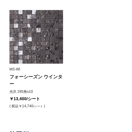
MS-WI
フォーシーズン ウインタ
ー
光沢 295角x10
￥13,400
/シート
( 税込
￥14,740
)
/シート