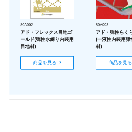
80A002
80A003
アド・フレックス目地ゴ
アド・弾性らく
ールド(弾性水練り内装用
(一液性内装用弾
目地材)
材)
商品を見る
商品を見る