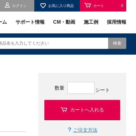
ログイン
お気に入り商品
カート
0
お気に入り
0
ーム
サポート情報
CM・動画
施工例
採用情報
検索
されます。
数量
シート
カートへ入れる
ご注文方法