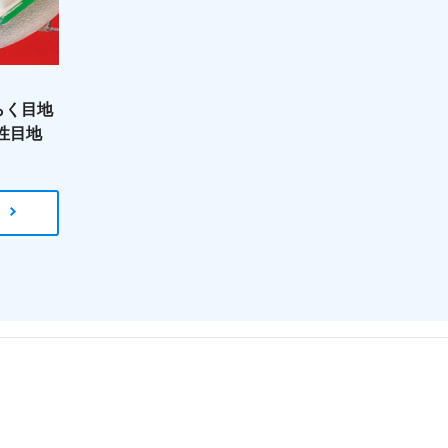
らく目地
性目地