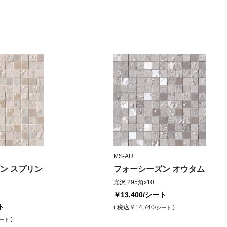
MS-AU
ン スプリン
フォーシーズン オウタム
光沢 295角x10
￥13,400
/シート
ト
( 税込
￥14,740
)
/シート
)
シート