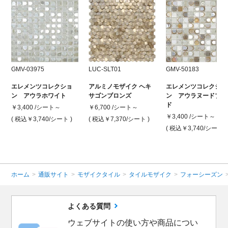
GMV-03975
LUC-SLT01
GMV-50183
エレメンツコレクショ
アルミノモザイク ヘキ
エレメンツコレクショ
ン アウラホワイト
サゴンブロンズ
ン アウラヌードブレ
ド
￥3,400 /シート～
￥6,700 /シート～
￥3,400 /シート～
( 税込￥3,740
/シート )
( 税込￥7,370
/シート )
( 税込￥3,740
/シート )
ホーム
>
通販サイト
>
モザイクタイル
>
タイルモザイク
>
フォーシーズン
よくある質問
ウェブサイトの使い方や商品につい