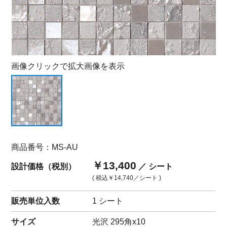
画像クリックで拡大画像を表示
商品番号：MS-AU
￥13,400
設計価格（税別）
／ シート
( 税込
￥14,740
／シート )
販売単位入数
1 シート
サイズ
光沢 295角x10