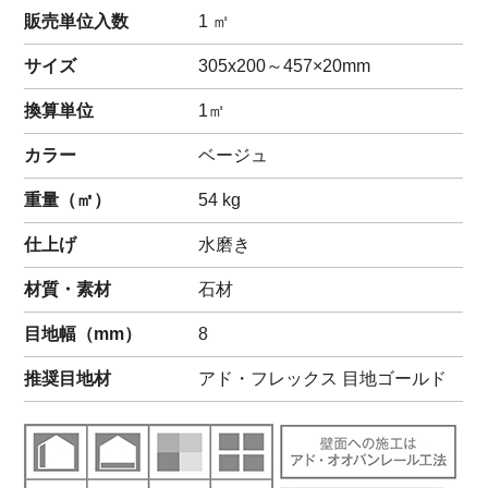
販売単位入数
1 ㎡
サイズ
305x200～457×20mm
換算単位
1㎡
カラー
ベージュ
重量（
㎡
）
54
kg
仕上げ
水磨き
材質・素材
石材
目地幅（mm）
8
推奨目地材
アド・フレックス 目地ゴールド