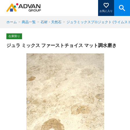
お気に入り
ホーム
>
商品一覧
>
石材・天然石
>
ジュラミックスプロジェクト (ライムスト
商品ページにある「お気に入り登録」を押すと登録した
在庫限り
商品がここに表示されます。
ジュラ ミックス ファーストチョイス マット調水磨き
閉じる