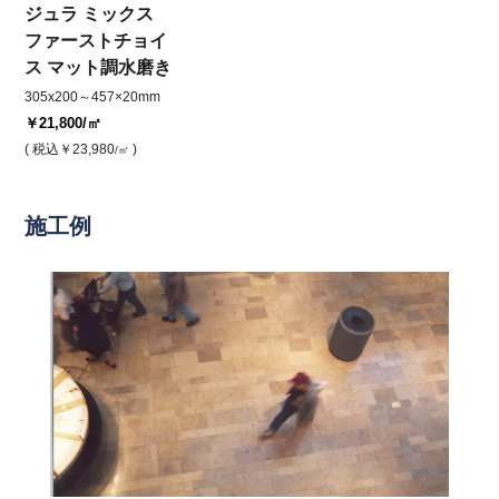
ジュラ ミックス
ファーストチョイ
ス マット調水磨き
305x200～457×20mm
￥21,800
/㎡
( 税込
￥23,980
)
/㎡
施工例