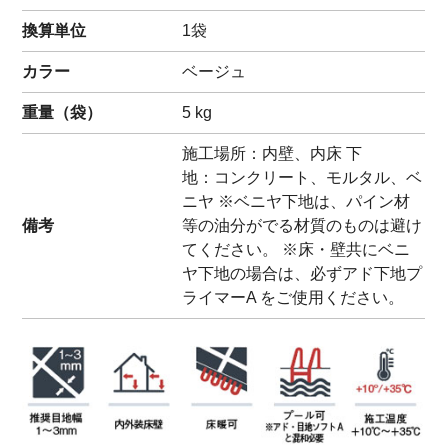
換算単位
1袋
カラー
ベージュ
重量（
袋
）
5
kg
施工場所：内壁、内床 下
地：コンクリート、モルタル、ベ
ニヤ ※ベニヤ下地は、パイン材
備考
等の油分がでる材質のものは避け
てください。 ※床・壁共にベニ
ヤ下地の場合は、必ずアド下地プ
ライマーA をご使用ください。