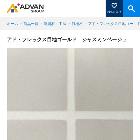
お気に入り
ホーム
>
商品一覧
>
副資材・工法
>
目地材
>
アド・フレックス目地ゴールド
商品ページにある「お気に入り登録」を押すと登録した
アド・フレックス目地ゴールド ジャスミンベージュ
商品がここに表示されます。
閉じる