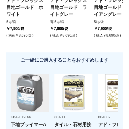
アド・フレックス
アド・フレックス
アド・フレック
目地ゴールド ホ
目地ゴールド ラ
目地ゴールド 
ワイト
イトグレー
イアングレー
5㎏/袋
薄 5㎏/袋
5㎏/袋
￥7,900
/袋
￥7,900
/袋
￥7,900
/袋
( 税込
￥8,690
)
( 税込
￥8,690
)
( 税込
￥8,690
)
/袋
/袋
/袋
ご一緒にご購入することをおすすめします
KBA-105144
80A001
80A002
下地プライマーA
タイル・石材用接
アド・フレッ