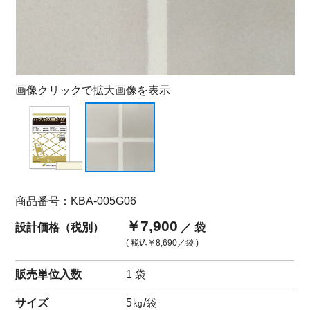
画像クリックで拡大画像を表示
商品番号：KBA-005G06
￥7,900
設計価格（税別）
／ 袋
( 税込
￥8,690
／袋 )
販売単位入数
1 袋
サイズ
5㎏/袋