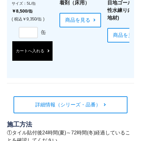
着剤（床用）
目地ゴールド(
サイズ：5L/缶
性水練り内装
￥8,500
/缶
地材)
( 税込￥9,350/缶 )
商品を見る
缶
商品を見る
カートへ入れる
詳細情報（シリーズ・品番）
施工方法
①タイル貼付後24時間(夏)～72時間(冬)経過しているこ
とを確認してください。