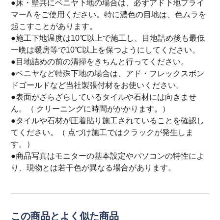
●床・壁共にベニヤ下地の場合は、必ずアド下地プライ
マーA をご使用ください。特に濃色の目地は、色ムラを
起こすことがあります。
●施工下地温度は10℃以上で施工し、目地詰め後も最低
一晩は暖房等で10℃以上を保つようにしてください。
●目地詰めの前の清掃をきちんと行ってください。
●ベニヤなど特殊下地の場合は、アド・フレックスボン
ドゴールドなど当社製張付材をお使いください。
●表面がざらざらしているタイルや石材には向きませ
ん。（ クリーニングに時間がかかります。）
●タイルや石材が圧着貼り施工されていることを確認し
てください。（ 点づけ施工ではクラックが発生しま
す。）
●商品写真はモニターの基本設定やパソコンの特性によ
り、現物とは若干色が異なる場合があります。
この商品とよく似た商品