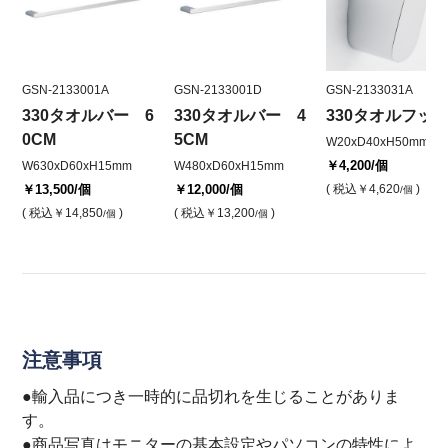
GSN-2133001A
GSN-2133001D
GSN-2133031A
330タオルバー 6
330タオルバー 4
330タオルフッ
0CM
5CM
W20xD40xH50mm
￥4,200
/個
W630xD60xH15mm
W480xD60xH15mm
￥13,500
/個
￥12,000
/個
( 税込
￥4,620
)
/個
( 税込
￥14,850
)
( 税込
￥13,200
)
/個
/個
注意事項
●輸入品につき一時的に品切れを生じることがありま
す。
●商品写真はモニターの基本設定やパソコンの特性によ