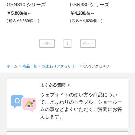
GSN310 シリーズ
330タオルバー 45CM
310ペーパーホルダー
GSN330 シリーズ
31
3
￥5,800
￥12,000
￥5,800
￥4,200
￥13,
￥4
/個～
/個
/個
/個～
( 税込￥6,380
( 税込￥13,200
/個～ )
/個 )
( 税込￥6,380
( 税込￥4,620
/個 )
/個～ )
( 税込￥
( 
＜前へ
1
次へ＞
ホーム
>
商品一覧
>
水まわりアクセサリー
>
GSNアクセサリー
よくある質問
ウェブサイトの使い方や商品につい
て、水まわりのトラブル、ショールー
ムの事などよくいただくご質問にお答
えします。