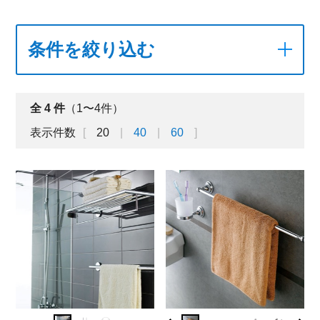
条件を絞り込む
全
4
件
（1〜4件）
表示件数
20
40
60