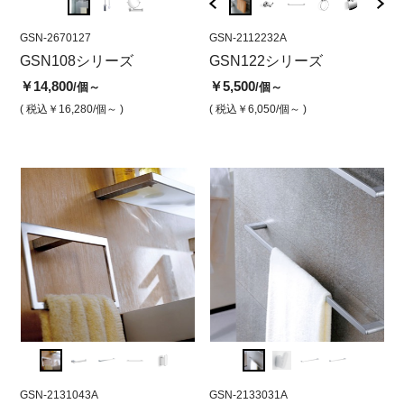
GSN-2670127
GSN-2112248A
GSN-2670127
GSN-2112232A
GSN-2
GSN
GSN108シリーズ
122スペアペーパーホルダ
108トイレブラシ
GSN122シリーズ
拡大
1
ー
￥14,800
￥14,800
￥5,500
￥18,
￥5
/個～
/個
/個～
￥6,800
/個
( 税込￥16,280
/個～ )
( 税込￥16,280
( 税込￥6,050
/個 )
/個～ )
( 税込￥
( 
( 税込￥7,480
/個 )
GSN-2131043A
GSN-2133001D
GSN-2131043A
GSN-2133031A
GSN-2
GSN