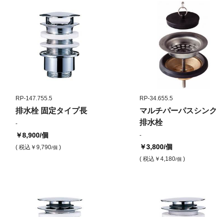
RP-147.755.5
RP-34.655.5
排水栓 固定タイプ長
マルチパーパスシンク
排水栓
-
￥8,900
/個
-
￥3,800
/個
( 税込
￥9,790
)
/個
( 税込
￥4,180
)
/個