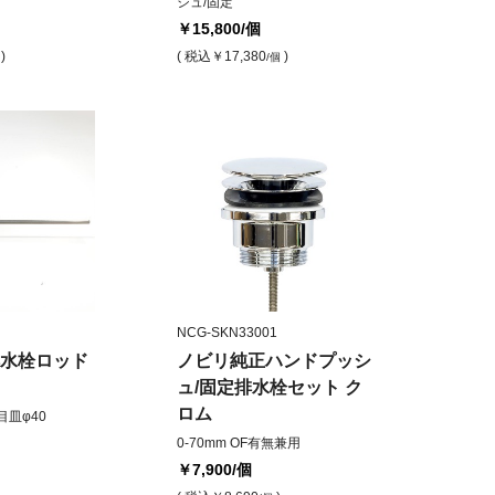
シュ/固定
￥15,800
/個
)
( 税込
￥17,380
)
/個
NCG-SKN33001
水栓ロッド
ノビリ純正ハンドプッシ
ュ/固定排水栓セット ク
ロム
目皿φ40
0-70mm OF有無兼用
￥7,900
/個