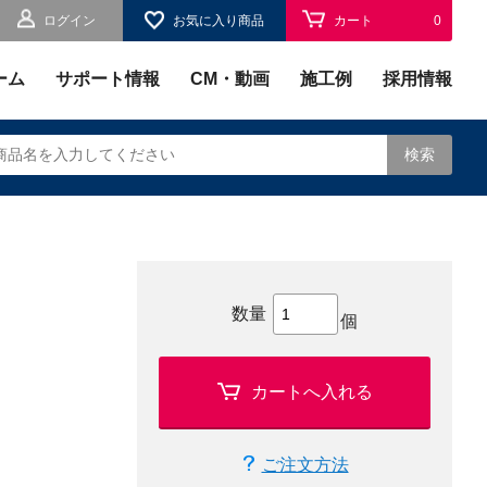
ログイン
お気に入り商品
カート
0
お気に入り
0
ーム
サポート情報
CM・動画
施工例
採用情報
検索
されます。
数量
個
カートへ入れる
ご注文方法