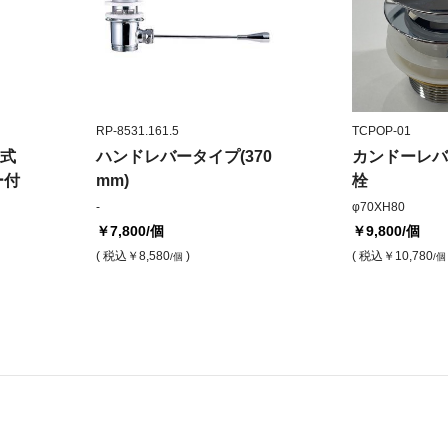
RP-8531.161.5
TCPOP-01
式
ハンドレバータイプ(370
カンドーレバ
ー付
mm)
栓
-
φ70XH80
￥7,800
/個
￥9,800
/個
( 税込
￥8,580
)
( 税込
￥10,780
/個
/個