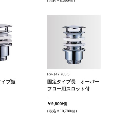
( 税込
￥8,690
)
/個
RP-147.705.5
タイプ短
固定タイプ長 オーバー
フロー用スロット付
-
￥9,800
/個
( 税込
￥10,780
)
/個