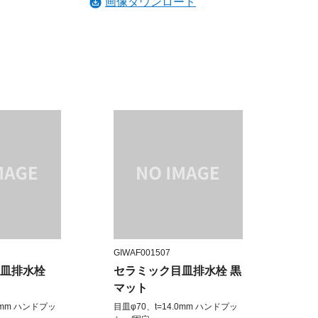
画像ダウンロード
GIWAF001507
目皿排水栓
セラミック目皿排水栓 黒
マット
.0mm ハンドプッ
目皿φ70、t=14.0mm ハンドプッ