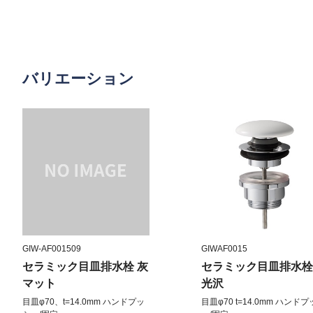
バリエーション
GIW-AF001509
GIWAF0015
セラミック目皿排水栓 灰
セラミック目皿排水栓
マット
光沢
目皿φ70、t=14.0mm ハンドプッ
目皿φ70 t=14.0mm ハンド