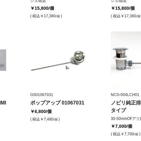
シュ/固定
シュ/固定
￥15,800
/個
￥15,800
/個
( 税込
￥17,380
)
( 税込
￥17,380
/個
/個
GS01067031
NCG-004LCH01
MI
ポップアップ 01067031
ノビリ純正排
タイプ
￥6,800
/個
30-50mmOFアリ
( 税込
￥7,480
)
/個
￥7,000
/個
( 税込
￥7,700
)
/個