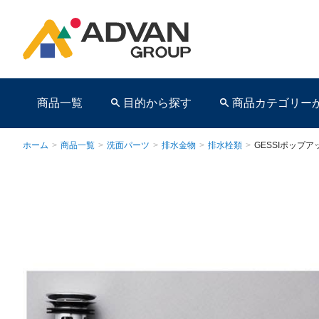
商品一覧
目的から探す
商品カテゴリー
ホーム
>
商品一覧
>
洗面パーツ
>
排水金物
>
排水栓類
>
GESSIポップア
商品ページ