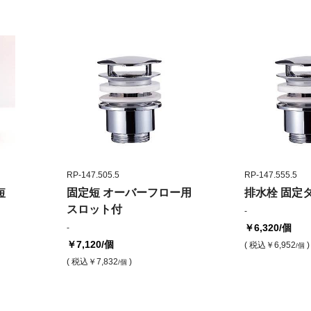
RP-147.505.5
RP-147.555.5
短
固定短 オーバーフロー用
排水栓 固定
スロット付
-
￥6,320
/個
-
￥7,120
/個
( 税込
￥6,952
)
/個
( 税込
￥7,832
)
/個