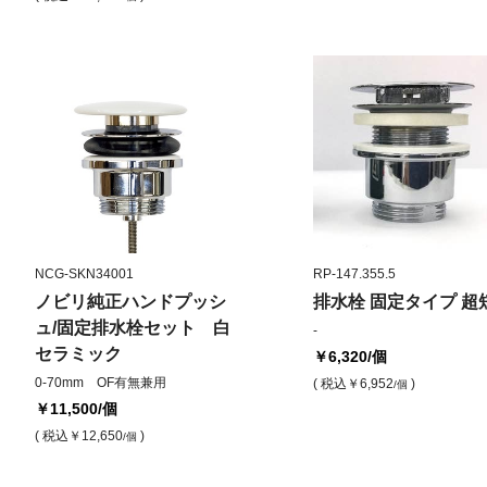
NCG-SKN34001
RP-147.355.5
ノビリ純正ハンドプッシ
排水栓 固定タイプ 超
ュ/固定排水栓セット 白
-
セラミック
￥6,320
/個
0-70mm OF有無兼用
( 税込
￥6,952
)
/個
￥11,500
/個
( 税込
￥12,650
)
/個