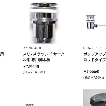
RP-394240001
RP-5291.61.5
用
スリム4 ラウンド サーク
ポップアップ
ル用 専用排水栓
ロッドタイプ(
￥7,900
/個
-
￥7,000
/個
( 税込
￥8,690
)
/個
( 税込
￥7,700
)
/個