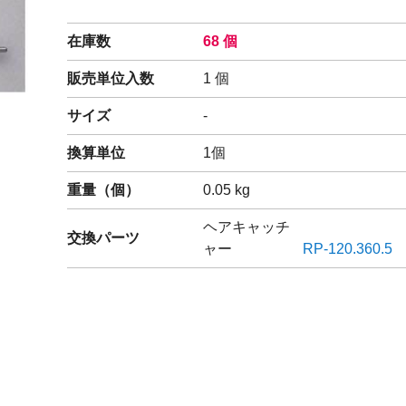
閉じる
在庫数
68 個
販売単位入数
1 個
サイズ
-
換算単位
1個
重量（
個
）
0.05
kg
ヘアキャッチ
交換パーツ
ャー
RP-120.360.5