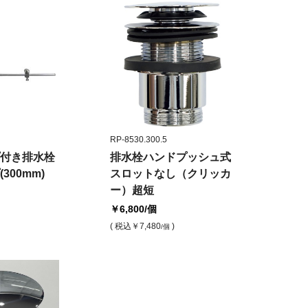
RP-8530.300.5
付き排水栓
排水栓ハンドプッシュ式
300mm)
スロットなし（クリッカ
ー）超短
￥6,800
/個
( 税込
￥7,480
)
/個