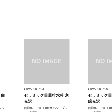
GIWAF001503
GIWAF001505
 白
セラミック目皿排水栓 灰
セラミック
光沢
緑光沢
プッシ
目皿φ70、t=14.0mm ハンドプッ
目皿φ70、t=14