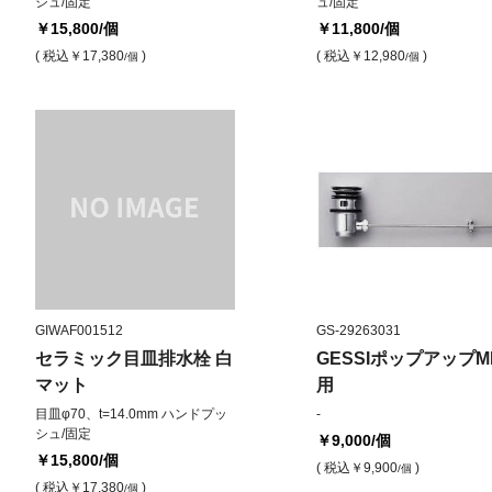
シュ/固定
ュ/固定
￥15,800
/個
￥11,800
/個
( 税込
￥17,380
)
( 税込
￥12,980
)
/個
/個
GIWAF001512
GS-29263031
セラミック目皿排水栓 白
GESSIポップアップMI
マット
用
目皿φ70、t=14.0mm ハンドプッ
-
シュ/固定
￥9,000
/個
￥15,800
/個
( 税込
￥9,900
)
/個
( 税込
￥17,380
)
/個