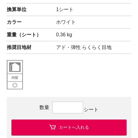
換算単位
1シート
カラー
ホワイト
重量（
シート
）
0.36
kg
推奨目地材
アド・弾性 らくらく目地
数量
シート
カートへ入れる