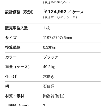
( 税込
￥40,920
／㎡ )
￥124,992
設計価格（税別）
／ ケース
( 税込
￥137,491
／ケース )
販売単位入数
1 枚
サイズ
1197x2797x6mm
換算単位
0.3枚/㎡
カラー
ブラック
重量（
ケース
）
49.2
kg
仕上げ
本磨き
柄
石目調
材質・素材
陶器質(施釉)
目地幅（mm）
3