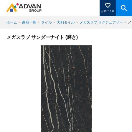
お気に入り
ホーム
>
商品一覧
>
タイル
>
大判タイル
>
メガスラブ ラグジュアリー
>
メ
商品ページにある「お気に入り登録」を押すと登録した
メガスラブ サンダーナイト (磨き)
商品がここに表示されます。
閉じる