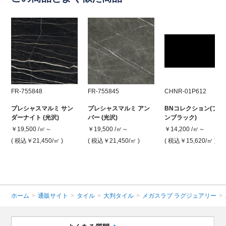
FR-755848
FR-755845
CHNR-01P612
プレシャスマルミ サン
プレシャスマルミ アン
BNコレクション(プレ
ダーナイト (光沢)
バー (光沢)
ンブラック)
￥19,500 /㎡～
￥19,500 /㎡～
￥14,200 /㎡～
( 税込￥21,450
/㎡ )
( 税込￥21,450
/㎡ )
( 税込￥15,620
/㎡ )
ホーム
>
通販サイト
>
タイル
>
大判タイル
>
メガスラブ ラグジュアリー
>