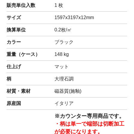
販売単位入数
1 枚
サイズ
1597x3197x12mm
換算単位
0.2枚/㎡
カラー
ブラック
重量（
ケース
）
148
kg
仕上げ
マット
柄
大理石調
材質・素材
磁器質(施釉)
原産国
イタリア
※カウンター専用商品です。
・柄は単一で端部は切断加工
が必要になります。