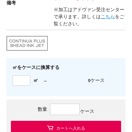
備考
※加工はアドヴァン受注センター
で承ります。詳しくは
こちら
をご
覧ください。
㎡をケースに換算する
㎡
→
ケース
0
数量
ケース
カートへ入れる