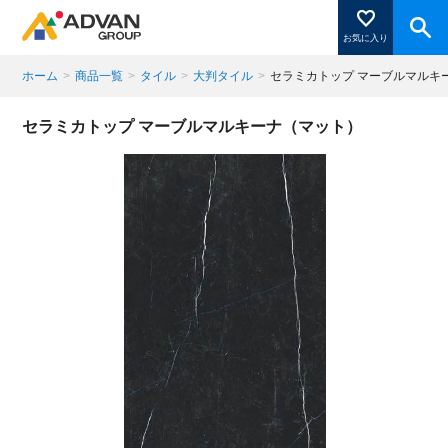
お気に入り
ホーム
>
商品一覧
>
タイル
>
大判タイル
>
セラミカトップ マーブルマルキ
商品ページにある「お気に入り登録」を押すと登録した
セラミカトップ マーブルマルキーナ（マット）
商品がここに表示されます。
閉じる