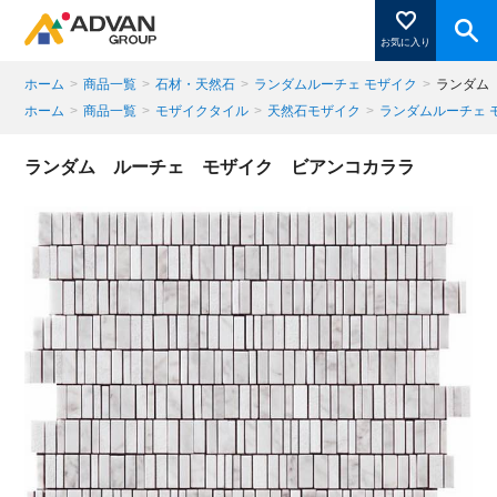
お気に入り
ホーム
>
商品一覧
>
石材・天然石
>
ランダムルーチェ モザイク
>
ランダム
ホーム
>
商品一覧
>
モザイクタイル
>
天然石モザイク
>
ランダムルーチェ 
商品ページにある「お気に入り登録」を押すと登録した
商品がここに表示されます。
ランダム ルーチェ モザイク ビアンコカララ
閉じる