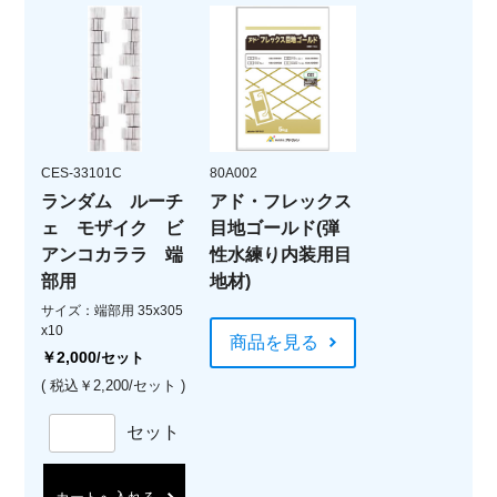
CES-33101C
80A002
ランダム ルーチ
アド・フレックス
ェ モザイク ビ
目地ゴールド(弾
アンコカララ 端
性水練り内装用目
部用
地材)
サイズ：端部用 35x305
x10
商品を見る
￥2,000
/セット
( 税込￥2,200/セット )
セット