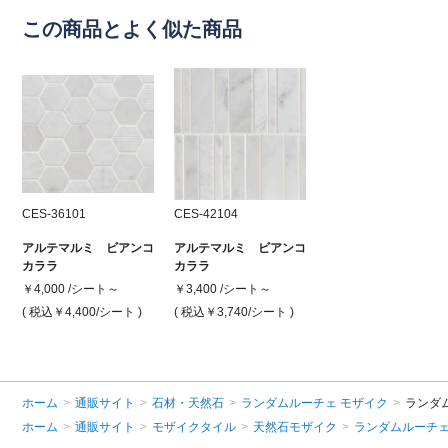
この商品とよく似た商品
CES-36101
CES-42104
アルテマルミ ビアンコ
アルテマルミ ビアンコ
カララ
カララ
￥4,000 /シート～
￥3,400 /シート～
( 税込￥4,400
/シート )
( 税込￥3,740
/シート )
ホーム
>
通販サイト
>
石材・天然石
>
ランダムルーチェ モザイク
>
ランダ
ホーム
>
通販サイト
>
モザイクタイル
>
天然石モザイク
>
ランダムルーチェ