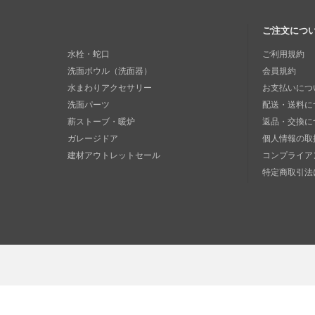
ご注文につ
水栓・蛇口
ご利用規約
洗面ボウル（洗面器）
会員規約
水まわりアクセサリー
お支払いにつ
洗面パーツ
配送・送料に
薪ストーブ・暖炉
返品・交換に
ガレージドア
個人情報の取
建材アウトレットセール
コンプライア
特定商取引法