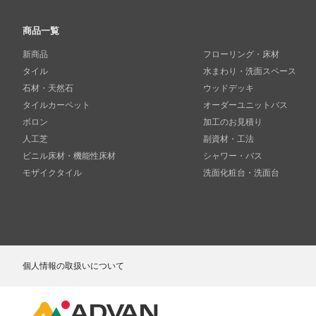
商品一覧
新商品
フローリング・床材
タイル
水まわり・洗面スペース
石材・天然石
ウッドデッキ
タイルカーペット
オーダーユニットバス
ボロン
加工のお見積り
人工芝
副資材・工法
ビニル床材・機能性床材
シャワー・バス
モザイクタイル
洗面化粧台・洗面台
個人情報の取扱いについて