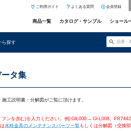
ご利用ガイド
よくある質問
会員登録
商品一覧
カタログ・サンプル
ショール
から探す
データ集
にある「お気に入り登録」を押すと登録した商品がここに表示
明書・施工説明書・分解図がご覧に頂けます。
入力ください。 例) GIL008 → GI-L008、FR744204 →
は
水栓金具のメンテナンスパーツ一覧
もしくは分解図（交換部