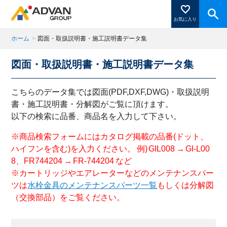
お気に入り
ホーム
>
図面・取扱説明書・施工説明書データ集
図面・取扱説明書・施工説明書データ集
商品ページにある「お気に入り登録」を押すと登録した
商品がここに表示されます。
こちらのデータ集では図面(PDF,DXF,DWG)・取扱説明
書・施工説明書・分解図がご覧に頂けます。
以下の検索に品番、商品名を入力して下さい。
閉じる
※商品検索フォームにはカタログ掲載の品番(ドット、
ハイフンを含む)を入力ください。 例) GIL008 → GI-L00
8、FR744204 → FR-744204 など
※カートリッジやエアレーターなどのメンテナンスパー
ツは
水栓金具のメンテナンスパーツ一覧
もしくは分解図
（交換部品）をご覧ください。