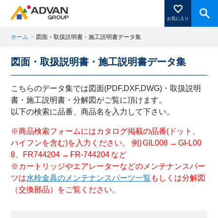
お気に入り
ホーム
>
図面・取扱説明書・施工説明書データ集
図面・取扱説明書・施工説明書データ集
商品ページにある「お気に入り登録」を押すと登録した
商品がここに表示されます。
こちらのデータ集では図面(PDF,DXF,DWG)・取扱説明
書・施工説明書・分解図がご覧に頂けます。
以下の検索に品番、商品名を入力して下さい。
閉じる
※商品検索フォームにはカタログ掲載の品番(ドット、
ハイフンを含む)を入力ください。 例) GIL008 → GI-L00
8、FR744204 → FR-744204 など
※カートリッジやエアレーターなどのメンテナンスパー
ツは
水栓金具のメンテナンスパーツ一覧
もしくは分解図
（交換部品）をご覧ください。