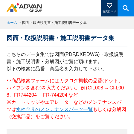
お気に入り
ホーム
>
図面・取扱説明書・施工説明書データ集
図面・取扱説明書・施工説明書データ集
商品ページにある「お気に入り登録」を押すと登録した
商品がここに表示されます。
こちらのデータ集では図面(PDF,DXF,DWG)・取扱説明
書・施工説明書・分解図がご覧に頂けます。
以下の検索に品番、商品名を入力して下さい。
閉じる
※商品検索フォームにはカタログ掲載の品番(ドット、
ハイフンを含む)を入力ください。 例) GIL008 → GI-L00
8、FR744204 → FR-744204 など
※カートリッジやエアレーターなどのメンテナンスパー
ツは
水栓金具のメンテナンスパーツ一覧
もしくは分解図
（交換部品）をご覧ください。