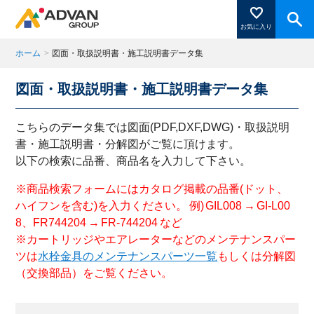
お気に入り
ホーム
>
図面・取扱説明書・施工説明書データ集
図面・取扱説明書・施工説明書データ集
商品ページにある「お気に入り登録」を押すと登録した
商品がここに表示されます。
こちらのデータ集では図面(PDF,DXF,DWG)・取扱説明
書・施工説明書・分解図がご覧に頂けます。
以下の検索に品番、商品名を入力して下さい。
閉じる
※商品検索フォームにはカタログ掲載の品番(ドット、
ハイフンを含む)を入力ください。 例) GIL008 → GI-L00
8、FR744204 → FR-744204 など
※カートリッジやエアレーターなどのメンテナンスパー
ツは
水栓金具のメンテナンスパーツ一覧
もしくは分解図
（交換部品）をご覧ください。