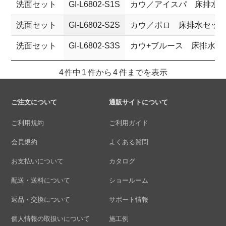
洗面セット
GI-L6802-S1S
カウ／アイスパ 床排水
洗面セット
GI-L6802-S2S
カウ／ポロ 床排水セッ
洗面セット
GI-L6802-S3S
カウ+ブルース 床排水セ
4 件中 1 件から 4 件までを表示
ご注文について
通販サイトについて
ご利用規約
ご利用ガイド
会員規約
よくある質問
お支払いについて
カタログ
配送・送料について
ショールーム
返品・交換について
サポート情報
個人情報の取扱いについて
施工例