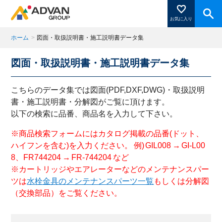
お気に入り
ホーム
>
図面・取扱説明書・施工説明書データ集
図面・取扱説明書・施工説明書データ集
商品ページにある「お気に入り登録」を押すと登録した
商品がここに表示されます。
こちらのデータ集では図面(PDF,DXF,DWG)・取扱説明
書・施工説明書・分解図がご覧に頂けます。
以下の検索に品番、商品名を入力して下さい。
閉じる
※商品検索フォームにはカタログ掲載の品番(ドット、
ハイフンを含む)を入力ください。 例) GIL008 → GI-L00
8、FR744204 → FR-744204 など
※カートリッジやエアレーターなどのメンテナンスパー
ツは
水栓金具のメンテナンスパーツ一覧
もしくは分解図
（交換部品）をご覧ください。