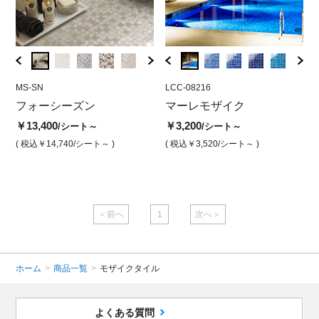
MS-SN
LCC-98073
MS-SN
LCC-08216
MS-A
LCC
タ
フォーシーズン
マーレモザイク ソウル ス
フォーシーズン スノー
マーレモザイク
フォ
マ
ラックブルー
ク
￥13,400
￥13,400
￥3,200
￥13,
/シート～
/シート
/シート～
￥3,200
￥3
/シート
( 税込￥14,740
/シート～ )
( 税込￥14,740
( 税込￥3,520
/シート )
/シート～ )
( 税込￥
( 税込￥3,520
/シート )
( 
＜前へ
1
次へ＞
ホーム
>
商品一覧
>
モザイクタイル
よくある質問