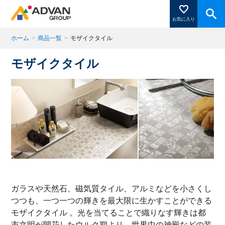
お気に入り
ホーム
>
商品一覧
>
モザイクタイル
モザイクタイル
商品ページにある「お気に入り登録」を押すと登録した
商品がここに表示されます。
閉じる
ガラスや天然石、磁気質タイル、アルミなどを小さくし
つつも、一つ一つの輝きを最大限に生かすことができる
モザイクタイル 。光を当てることで織りなす輝きは都
市文明が開花したウルク期より、世界中の神殿などの装