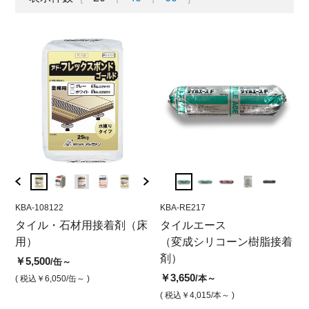
KBA-108122
KBA-RE578
KBA-108122
KBA-RE217
KBA-2
KB
ル
タイル・石材用接着剤（床
タイルエース 石材・大型
アドソフトA(床用)
タイルエース
アド
タ
用)
用）
タイル用 （変成シリコー
（変成シリコーン樹脂接着
ンド(
イ
￥5,500
/缶
ン樹脂）
剤）
脂
￥5,500
￥6,3
/缶～
( 税込￥6,050
/缶 )
￥4,700
￥3,650
￥3
/本
/本～
( 税込￥6,050
/缶～ )
( 税込￥
( 税込￥5,170
/本 )
( 税込￥4,015
/本～ )
( 