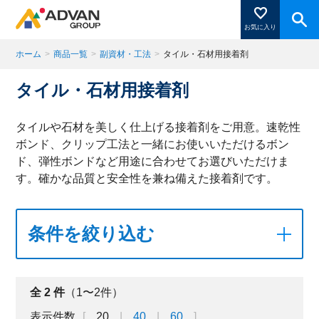
お気に入り
ホーム
>
商品一覧
>
副資材・工法
>
タイル・石材用接着剤
タイル・石材用接着剤
商品ページにある「お気に入り登録」を押すと登録した
商品がここに表示されます。
タイルや石材を美しく仕上げる接着剤をご用意。速乾性
ボンド、クリップ工法と一緒にお使いいただけるボン
ド、弾性ボンドなど用途に合わせてお選びいただけま
閉じる
す。確かな品質と安全性を兼ね備えた接着剤です。
条件を絞り込む
全
2
件
（1〜2件）
表示件数
20
40
60