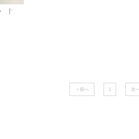
NB-93236.CR
NB-AQ9311815.CR
アクエレリ ソロ 単水栓 ポップ
アクエレリ混合水栓
アップなし クローム
ップアップ付属
￥37,800
￥55,000
/台
/台
( 税込￥41,580
/台 )
( 税込￥60,500
/台 )
＜前へ
1
次