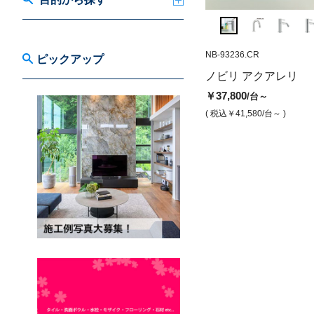
NB-AQ931282.CR
NB-93236.CR
ピックアップ
アクエレリ混合水栓高 クロム ポ
ノビリ アクアレリ
ップアップ無し
￥37,800
/台～
￥68,000
/台
( 税込￥41,580
/台～ )
( 税込￥74,800
/台 )