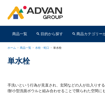
商品一覧
目的から探す
商品カテゴリー
ホーム
>
商品一覧
>
水栓・蛇口
>
単水栓
単水栓
商品ページ
手洗いという行為が見直され、玄関などの人が出入りする
徴!小型洗面ボウルと組み合わせることで限られた空間に