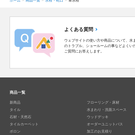
ホーム
>
商品一覧
>
水栓・蛇口
>
単水栓
よくある質問
ウェブサイトの使い方や商品について、水
のトラブル、ショールームの事などよくい
ご質問にお答えします。
商品一覧
新商品
フローリング・床材
タイル
水まわり・洗面スペース
石材・天然石
ウッドデッキ
タイルカーペット
オーダーユニットバス
ボロン
加工のお見積り