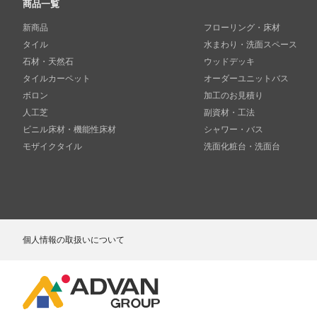
商品一覧
新商品
フローリング・床材
タイル
水まわり・洗面スペース
石材・天然石
ウッドデッキ
タイルカーペット
オーダーユニットバス
ボロン
加工のお見積り
人工芝
副資材・工法
ビニル床材・機能性床材
シャワー・バス
モザイクタイル
洗面化粧台・洗面台
個人情報の取扱いについて