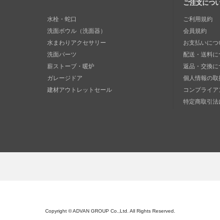
ご注文につ
水栓・蛇口
ご利用規約
洗面ボウル（洗面器）
会員規約
水まわりアクセサリー
お支払いにつ
洗面パーツ
配送・送料に
薪ストーブ・暖炉
返品・交換に
ガレージドア
個人情報の取
建材アウトレットセール
コンプライア
特定商取引法
Copyright © ADVAN GROUP Co.,Ltd. All Rights Reserved.