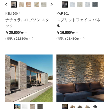
KSM-200-4
KWF-105
KSM-200-4
KWF-101
KN-11
KWF
バー
ナチュラルロブソン スタ
スプリットフェイス・パネ
ナチュラルロブソンスタッ
スプリットフェイス パネ
ナチ
ス
ック
ル ブラック
ク ベージュ
ル
ク 
ホ
ット
￥20,800
￥17,800
￥20,800
￥16,800
￥1
/㎡～
/㎡
/㎡
/㎡～
￥18,
( 税込￥22,880
( 税込￥19,580
/㎡～ )
/㎡ )
( 税込￥22,880
( 税込￥18,480
/㎡ )
/㎡～ )
( 
( 税込￥