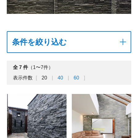
条件を絞り込む
全
7
件
（1〜7件）
表示件数
20
40
60