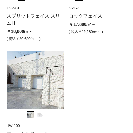
KSM-01
SPF-78
KSM-01
SPF-71
KSM-0
SPF
リ
スプリットフェイス スリ
ロックフェイス シルクブ
スプリットフェイス スリ
ロックフェイス
スプ
ロ
ムⅡ
ラック
ムⅡ スノーホワイト
ムⅡ
￥17,800
￥1
/㎡～
￥18,800
￥17,800
￥18,800
￥18,
/㎡～
/㎡
/㎡
( 税込￥19,580
/㎡～ )
( 
( 税込￥20,680
( 税込￥19,580
/㎡～ )
/㎡ )
( 税込￥20,680
/㎡ )
( 税込￥
HW-100
HW-100
HW-10