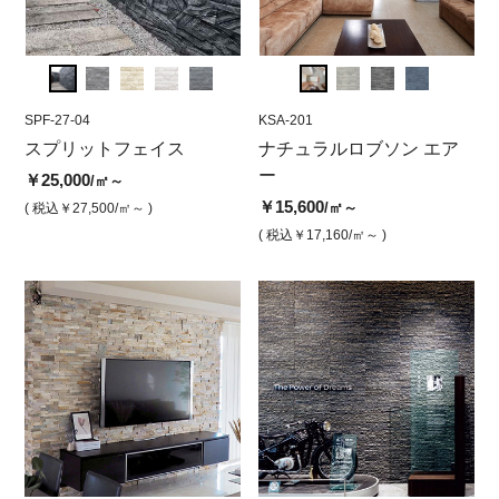
SPF-27-04
KSA-203
SPF-27-04
KSA-201
SPF-1
KSA
ュ
スプリットフェイス
ナチュラルロブソン エア
スプリットフェイス モン
ナチュラルロブソン エア
スプ
ナ
ーシリーズ ブラック
ガ ブラック（大理石）
ー
ョル
ー
￥25,000
/㎡～
￥15,600
￥25,000
￥15,600
￥17,
￥1
/㎡
/㎡
/㎡～
( 税込￥27,500
/㎡～ )
( 税込￥17,160
/㎡ )
( 税込￥27,500
( 税込￥17,160
/㎡ )
/㎡～ )
( 税込￥
( 