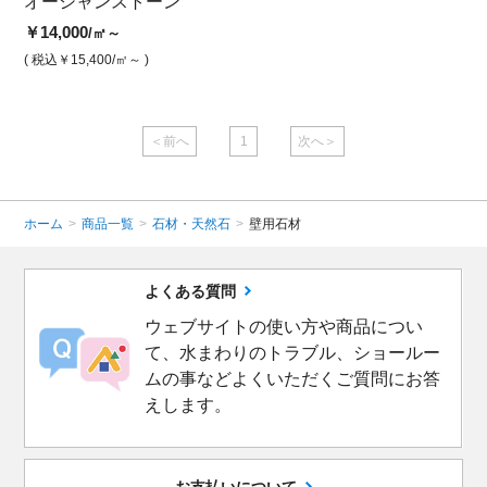
オーシャンストーン
オーシャンストーン
オー
￥14,000
￥14,000
￥14,
/㎡～
/㎡
( 税込￥15,400
/㎡～ )
( 税込￥15,400
/㎡ )
( 税込￥
＜前へ
1
次へ＞
ホーム
>
商品一覧
>
石材・天然石
>
壁用石材
よくある質問
ウェブサイトの使い方や商品につい
て、水まわりのトラブル、ショールー
ムの事などよくいただくご質問にお答
えします。
お支払いについて