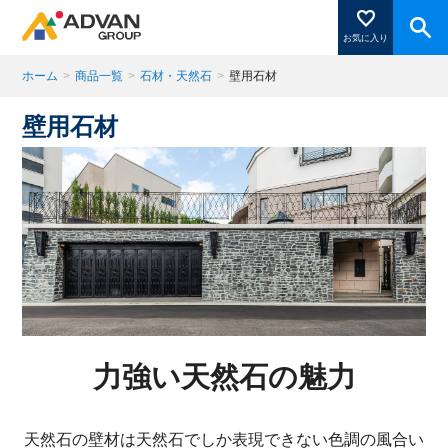
お気に入り
ホーム
>
商品一覧
>
石材・天然石
>
壁用石材
壁用石材
商品ページにある「お気に入り登録」を押すと登録した
商品がここに表示されます。
閉じる
力強い天然石の魅力
天然石の壁材は天然石でしか表現できない色調の風合い