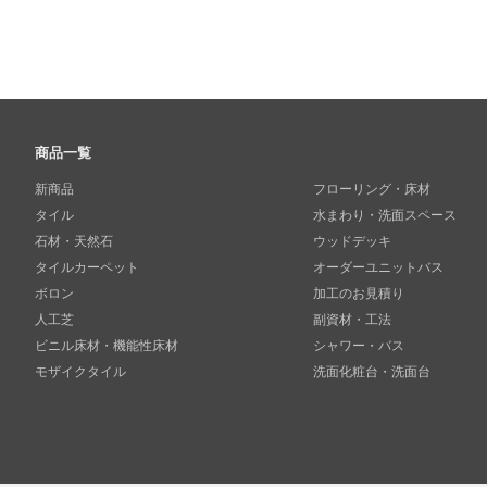
商品一覧
新商品
フローリング・床材
タイル
水まわり・洗面スペース
石材・天然石
ウッドデッキ
タイルカーペット
オーダーユニットバス
ボロン
加工のお見積り
人工芝
副資材・工法
ビニル床材・機能性床材
シャワー・バス
モザイクタイル
洗面化粧台・洗面台