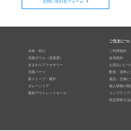
お問い合わせフォーム
ご注文につ
水栓・蛇口
ご利用規約
洗面ボウル（洗面器）
会員規約
水まわりアクセサリー
お支払いにつ
洗面パーツ
配送・送料に
薪ストーブ・暖炉
返品・交換に
ガレージドア
個人情報の取
建材アウトレットセール
コンプライア
特定商取引法