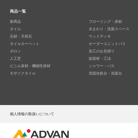
商品一覧
新商品
フローリング・床材
タイル
水まわり・洗面スペース
石材・天然石
ウッドデッキ
タイルカーペット
オーダーユニットバス
ボロン
加工のお見積り
人工芝
副資材・工法
ビニル床材・機能性床材
シャワー・バス
モザイクタイル
洗面化粧台・洗面台
個人情報の取扱いについて