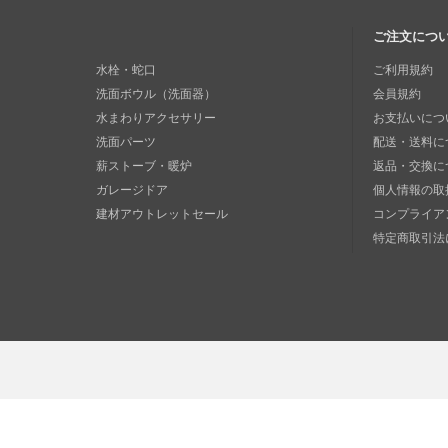
ご注文につ
水栓・蛇口
ご利用規約
洗面ボウル（洗面器）
会員規約
水まわりアクセサリー
お支払いにつ
洗面パーツ
配送・送料に
薪ストーブ・暖炉
返品・交換に
ガレージドア
個人情報の取
建材アウトレットセール
コンプライア
特定商取引法