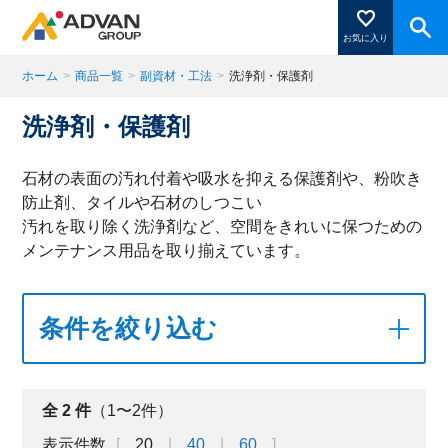
お気に入り
ホーム
>
商品一覧
>
副資材・工法
>
洗浄剤・保護剤
洗浄剤・保護剤
商品ページにある「お気に入り登録」を押すと登録した
商品がここに表示されます。
石材の表面の汚れ付着や吸水を抑える保護剤や、粉吹き
防止剤、タイルや石材のしつこい
汚れを取り除く洗浄剤など、空間をきれいに保つための
閉じる
メンテナンス用品を取り揃えています。
条件を絞り込む
全
2
件
（1〜2件）
表示件数
20
40
60