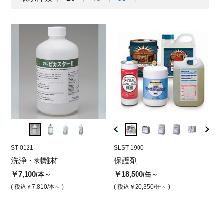
ST-0121
AS-1H4B
ST-0121
SLST-1900
SLST-
SLS
剥離
洗浄・剥離材
アド・シャット保護B 浸透
エポ目地 洗浄剤
保護剤
アド 
ア
性吸水防止剤[4L]（みかげ
剤（
吹
￥7,100
￥7,100
￥18,500
/本～
/本
/缶～
石用）
用
￥10,
( 税込￥7,810
/本～ )
( 税込￥7,810
( 税込￥20,350
/本 )
/缶～ )
￥27,000
￥1
/缶
( 税込￥
( 税込￥29,700
/缶 )
( 