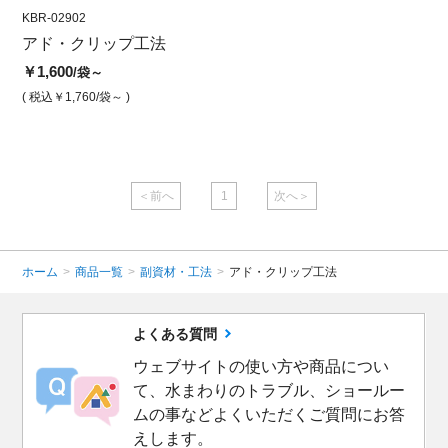
KBR-02902
KBR-02902
KBA-1
アド・クリップ工法
施工用目地ピッチ3mm
下地
￥1,600
￥1,600
￥8,5
/袋～
/袋
( 税込￥1,760
/袋～ )
( 税込￥1,760
/袋 )
( 税込￥
＜前へ
1
次へ＞
ホーム
>
商品一覧
>
副資材・工法
>
アド・クリップ工法
よくある質問
ウェブサイトの使い方や商品につい
て、水まわりのトラブル、ショールー
ムの事などよくいただくご質問にお答
えします。