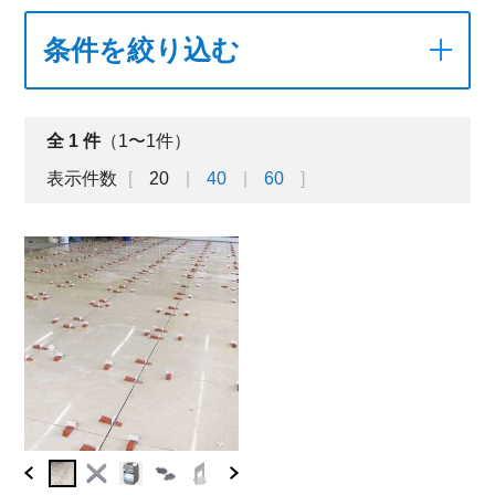
条件を絞り込む
全
1
件
（1〜1件）
表示件数
20
40
60