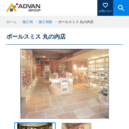
お気に入り
ホーム
>
施工例
>
施工例集
>
ポールスミス 丸の内店
ポールスミス 丸の内店
商品ページにある「お気に入り登録」を押すと登録した
商品がここに表示されます。
閉じる