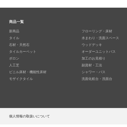
商品一覧
新商品
フローリング・床材
タイル
水まわり・洗面スペース
石材・天然石
ウッドデッキ
タイルカーペット
オーダーユニットバス
ボロン
加工のお見積り
人工芝
副資材・工法
ビニル床材・機能性床材
シャワー・バス
モザイクタイル
洗面化粧台・洗面台
個人情報の取扱いについて