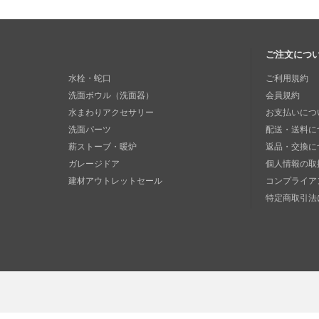
ご注文につ
水栓・蛇口
ご利用規約
洗面ボウル（洗面器）
会員規約
水まわりアクセサリー
お支払いにつ
洗面パーツ
配送・送料に
薪ストーブ・暖炉
返品・交換に
ガレージドア
個人情報の取
建材アウトレットセール
コンプライア
特定商取引法