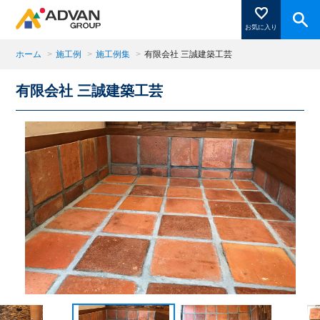
お気に入り
ホーム
>
施工例
>
施工例集
>
有限会社 三誠建築工芸
有限会社 三誠建築工芸
商品ページにある「お気に入り登録」を押すと登録した
商品がここに表示されます。
閉じる