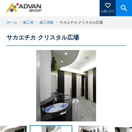
お気に入り
ホーム
>
施工例
>
施工例集
>
サカエチカ クリスタル広場
サカエチカ クリスタル広場
商品ページにある「お気に入り登録」を押すと登録した
商品がここに表示されます。
閉じる