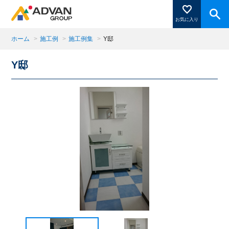
お気に入り
ホーム
>
施工例
>
施工例集
>
Y邸
Y邸
商品ページにある「お気に入り登録」を押すと登録した
商品がここに表示されます。
閉じる