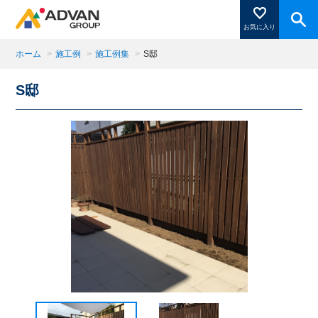
お気に入り
ホーム
>
施工例
>
施工例集
>
S邸
S邸
商品ページにある「お気に入り登録」を押すと登録した
商品がここに表示されます。
閉じる