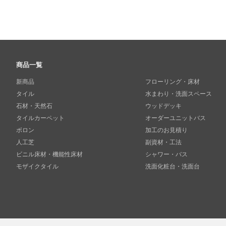
商品一覧
新商品
フローリング・床材
タイル
水まわり・洗面スペース
石材・天然石
ウッドデッキ
タイルカーペット
オーダーユニットバス
ボロン
加工のお見積り
人工芝
副資材・工法
ビニル床材・機能性床材
シャワー・バス
モザイクタイル
洗面化粧台・洗面台