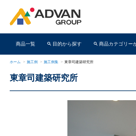
商品一覧
目的から探す
商品カテゴリー
ホーム
>
施工例
>
施工例集
>
東章司建築研究所
東章司建築研究所
商品ページ