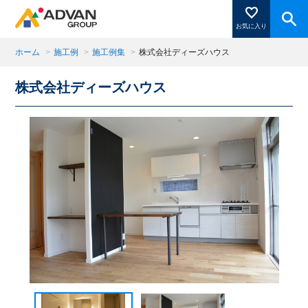
お気に入り
ホーム
>
施工例
>
施工例集
>
株式会社ディーズハウス
株式会社ディーズハウス
商品ページにある「お気に入り登録」を押すと登録した
商品がここに表示されます。
閉じる