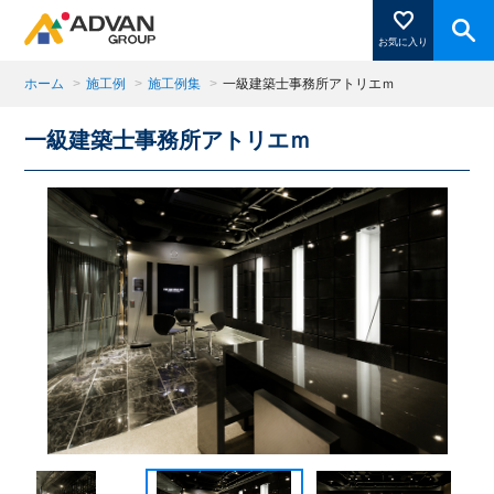
お気に入り
ホーム
>
施工例
>
施工例集
>
一級建築士事務所アトリエｍ
一級建築士事務所アトリエｍ
商品ページにある「お気に入り登録」を押すと登録した
商品がここに表示されます。
閉じる