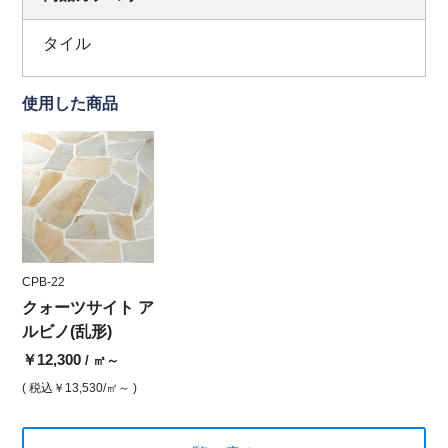
タイル
使用した商品
CPB-22
クォーツサイト ア
ルビノ(乱形)
￥12,300
/ ㎡～
( 税込
￥13,530
/㎡～ )