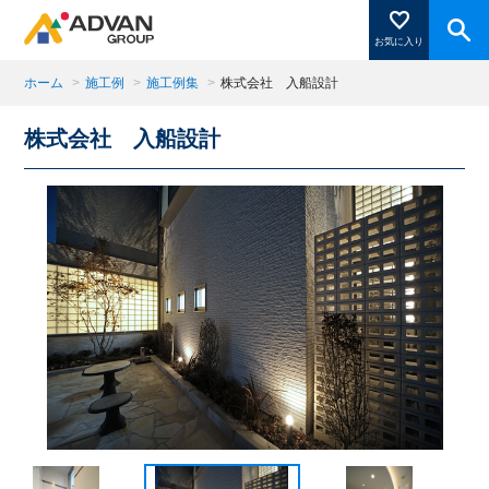
お気に入り
ホーム
>
施工例
>
施工例集
>
株式会社 入船設計
株式会社 入船設計
商品ページにある「お気に入り登録」を押すと登録した
商品がここに表示されます。
閉じる