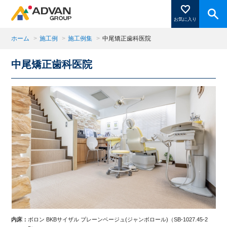
お気に入り
ホーム
>
施工例
>
施工例集
>
中尾矯正歯科医院
中尾矯正歯科医院
商品ページにある「お気に入り登録」を押すと登録した
商品がここに表示されます。
閉じる
2
内床：
ボロン BKBサイザル プレーンベージュ(ジャンボロール)（SB-1027.45-2
内