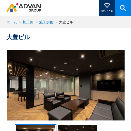
お気に入り
ホーム
>
施工例
>
施工例集
>
大豊ビル
大豊ビル
商品ページにある「お気に入り登録」を押すと登録した
商品がここに表示されます。
閉じる